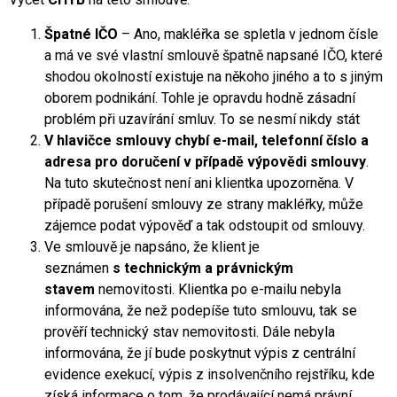
Špatné IČO
– Ano, makléřka se spletla v jednom čísle
a má ve své vlastní smlouvě špatně napsané IČO, které
shodou okolností existuje na někoho jiného a to s jiným
oborem podnikání. Tohle je opravdu hodně zásadní
problém při uzavírání smluv. To se nesmí nikdy stát
V hlavičce smlouvy chybí e-mail, telefonní číslo a
adresa pro doručení v případě výpovědi smlouvy
.
Na tuto skutečnost není ani klientka upozorněna. V
případě porušení smlouvy ze strany makléřky, může
zájemce podat výpověď a tak odstoupit od smlouvy.
Ve smlouvě je napsáno, že klient je
seznámen
s technickým a právnickým
stavem
nemovitosti. Klientka po e-mailu nebyla
informována, že než podepíše tuto smlouvu, tak se
prověří technický stav nemovitosti. Dále nebyla
informována, že jí bude poskytnut výpis z centrální
evidence exekucí, výpis z insolvenčního rejstříku, kde
získá informace o tom, že prodávající nemá právní