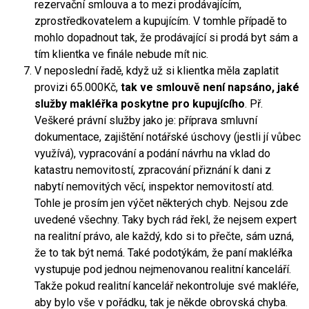
rezervační smlouva a to mezi prodávajícím,
zprostředkovatelem a kupujícím. V tomhle případě to
mohlo dopadnout tak, že prodávající si prodá byt sám a
tím klientka ve finále nebude mít nic.
V neposlední řadě, když už si klientka měla zaplatit
provizi 65.000Kč,
tak ve smlouvě není napsáno, jaké
služby makléřka poskytne pro kupujícího
. Př.
Veškeré právní služby jako je: příprava smluvní
dokumentace, zajištění notářské úschovy (jestli jí vůbec
využívá), vypracování a podání návrhu na vklad do
katastru nemovitostí, zpracování přiznání k dani z
nabytí nemovitých věcí, inspektor nemovitostí atd.
Tohle je prosím jen výčet některých chyb. Nejsou zde
uvedené všechny. Taky bych rád řekl, že nejsem expert
na realitní právo, ale každý, kdo si to přečte, sám uzná,
že to tak být nemá. Také podotýkám, že paní makléřka
vystupuje pod jednou nejmenovanou realitní kanceláří.
Takže pokud realitní kancelář nekontroluje své makléře,
aby bylo vše v pořádku, tak je někde obrovská chyba.