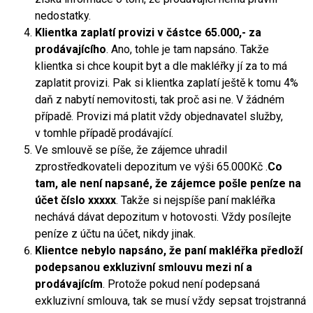
nedostatky.
Klientka zaplatí provizi v částce 65.000,- za
prodávajícího
. Ano, tohle je tam napsáno. Takže
klientka si chce koupit byt a dle makléřky jí za to má
zaplatit provizi. Pak si klientka zaplatí ještě k tomu 4%
daň z nabytí nemovitosti, tak proč asi ne. V žádném
případě. Provizi má platit vždy objednavatel služby,
v tomhle případě prodávající.
Ve smlouvě se píše, že zájemce uhradil
zprostředkovateli depozitum ve výši 65.000Kč .
Co
tam, ale není napsané, že zájemce pošle peníze na
účet číslo xxxxx
. Takže si nejspíše paní makléřka
nechává dávat depozitum v hotovosti. Vždy posílejte
peníze z účtu na účet, nikdy jinak.
Klientce nebylo napsáno, že paní makléřka předloží
podepsanou exkluzivní smlouvu mezi ní a
prodávajícím
. Protože pokud není podepsaná
exkluzivní smlouva, tak se musí vždy sepsat trojstranná