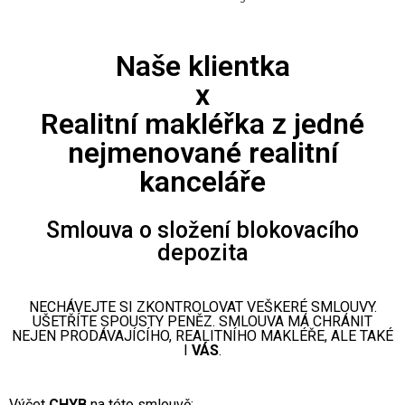
Naše klientka
x
Realitní makléřka z jedné
nejmenované realitní
kanceláře
Smlouva o složení blokovacího
depozita
NECHÁVEJTE SI ZKONTROLOVAT VEŠKERÉ SMLOUVY.
UŠETŘÍTE SPOUSTY PENĚZ. SMLOUVA MÁ CHRÁNIT
NEJEN PRODÁVAJÍCÍHO, REALITNÍHO MAKLÉŘE, ALE TAKÉ
I
VÁS
.
Výčet
CHYB
na této smlouvě: